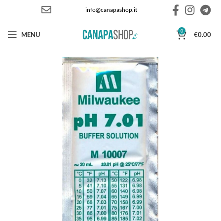
info@canapashop.it
0
MENU
€
0.00