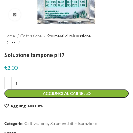
Clicca per ingrandire
Home
Coltivazione
Strumenti di misurazione
Soluzione tampone pH7
€
2.00
AGGIUNGI AL CARRELLO
Aggiungi alla lista
Categorie:
Coltivazione
,
Strumenti di misurazione
Share: