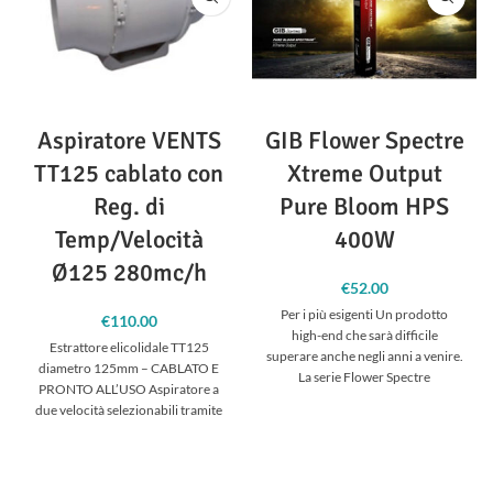
Aspiratore VENTS
GIB Flower Spectre
TT125 cablato con
Xtreme Output
Reg. di
Pure Bloom HPS
Temp/Velocità
400W
Ø125 280mc/h
€
52.00
Per i più esigenti Un prodotto
€
110.00
high-end che sarà difficile
Estrattore elicolidale TT125
superare anche negli anni a venire.
diametro 125mm – CABLATO E
La serie Flower Spectre
PRONTO ALL’USO Aspiratore a
due velocità selezionabili tramite
interruttore esterno, venduto già