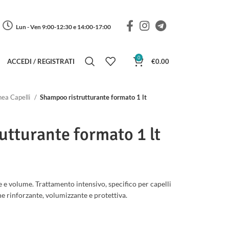
Lun - Ven 9:00-12:30 e 14:00-17:00
0
ACCEDI / REGISTRATI
€
0.00
nea Capelli
Shampoo ristrutturante formato 1 lt
utturante formato 1 lt
e e volume. Trattamento intensivo, specifico per capelli
ione rinforzante, volumizzante e protettiva.