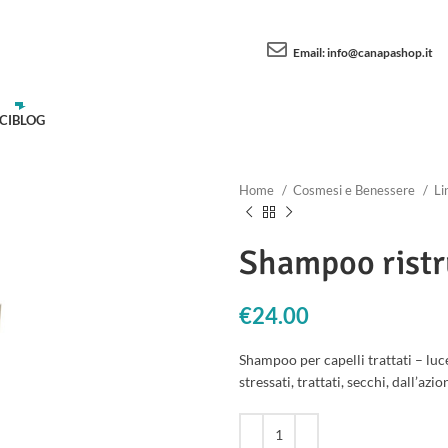
Email:
info@canapashop.it
CI
BLOG
Home
Cosmesi e Benessere
Li
Shampoo ristr
€
24.00
Shampoo per capelli trattati – luc
stressati, trattati, secchi, dall’az