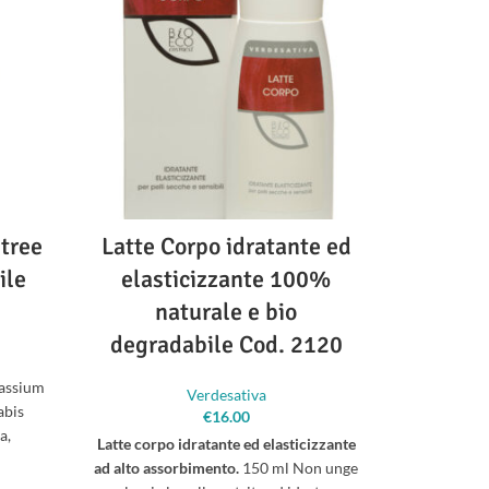
tree
Latte Corpo idratante ed
Shampo
ile
elasticizzante 100%
100%
naturale e bio
degra
degradabile Cod. 2120
tassium
Shampoo pe
Verdesativa
abis
volume.
€
16.00
a,
specifico pe
Latte corpo idratante ed elasticizzante
onga.
secchi, 
ad alto assorbimento.
150 ml Non unge
volum