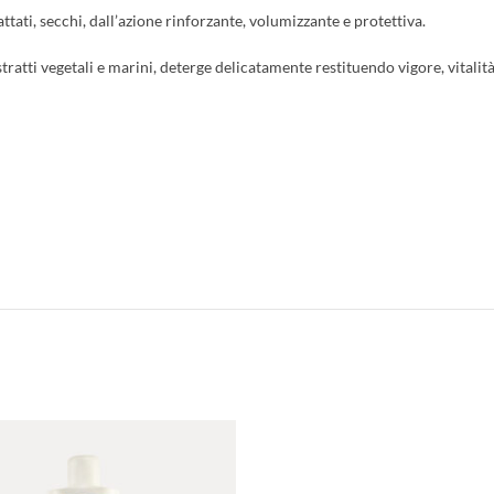
attati, secchi, dall’azione rinforzante, volumizzante e protettiva.
estratti vegetali e marini, deterge delicatamente restituendo vigore, vitali