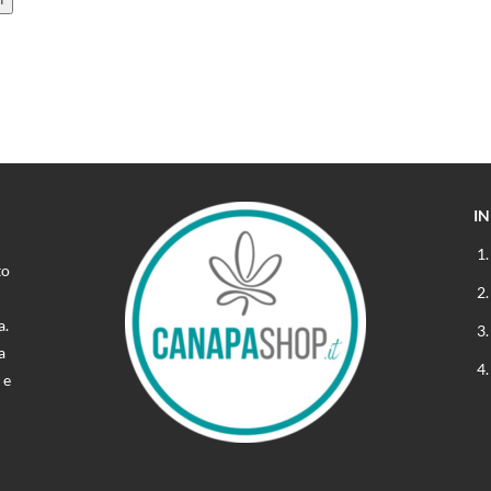
I
to
a.
a
 e