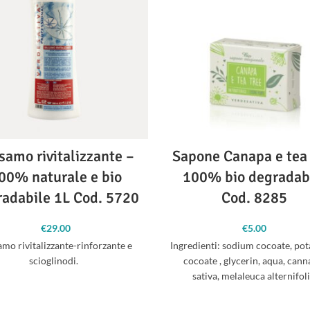
samo rivitalizzante –
Sapone Canapa e tea 
00% naturale e bio
100% bio degradab
adabile 1L Cod. 5720
Cod. 8285
€
29.00
€
5.00
amo rivitalizzante-rinforzante e
Ingredienti: sodium cocoate, po
scioglinodi.
cocoate , glycerin, aqua, cann
sativa, melaleuca alternifoli
indigofera tinctoria, curcuma l