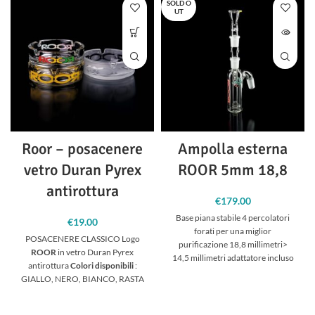
SOLD O
UT
Roor – posacenere
Ampolla esterna
vetro Duran Pyrex
ROOR 5mm 18,8
antirottura
€
179.00
Base piana stabile 4 percolatori
€
19.00
forati per una miglior
POSACENERE CLASSICO Logo
purificazione 18,8 millimetri>
ROOR
in vetro Duran Pyrex
14,5 millimetri adattatore incluso
antirottura
Colori disponibili
:
GIALLO, NERO, BIANCO, RASTA
(3 colori : verde, rosso, giallo).
Segnare nelle NOTE la preferenza