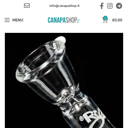
info@canapashop.it
0
MENU
€
0.00