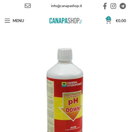
info@canapashop.it
0
MENU
€
0.00