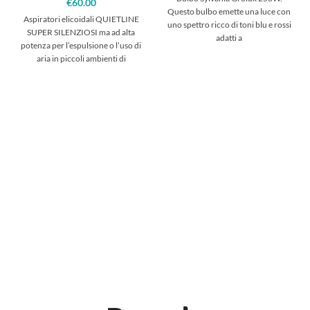
€
60.00
Questo bulbo emette una luce con
Aspiratori elicoidali QUIETLINE
uno spettro ricco di toni blu e rossi
SUPER SILENZIOSI ma ad alta
adatti a
potenza per l’espulsione o l’uso di
aria in piccoli ambienti di
coltivazione.