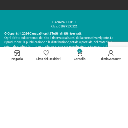
CANAPASHOP.IT
P.Iva: 01899130221
© Copyright 2024 CanapaShop.it | Tutti i diritti riservati.
Ogni diritto sui contenuti del sito è riservato ai sensi della normativa vigente. La
riproduzione, la pubblicazione e la distribuzione, totale o parziale, del materiale
originale contenuto in questo sito sono espressamente vietate in assenza di
Treos »
autorizzazione scritta | Creato da
0
Negozio
Lista dei Desideri
Carrello
Il mio Account