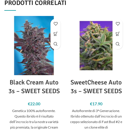
PRODOTTI CORRELATI
Black Cream Auto
SweetCheese Auto
3s – SWEET SEEDS
3s – SWEET SEEDS
€
22.00
€
17.90
Genetica 100% autofiorente.
Autofiorente di 3ª Generazione.
Questo ibrido è il risultato
Ibrido ottenuto dall’incrocio di un
dell’incrocio tra la nostra varietà
ceppo selezionato di Fast Bud #2 e
più premiata, la originale Cream
un clone elite di