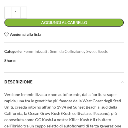
AGGIUNGI AL CARRELLO
Aggiungi alla lista
Categorie:
Femminizzati
,
Semi da Collezione
,
Sweet Seeds
Share:
DESCRIZIONE
Versione femminilizzata e non autofiorente, dalla fioritura super
rapida, una tra le genetiche più famose della West Coast degli Stati
Uniti, creada intorno all’anno 1994 nel Sunset Beach al sud della
California, la Ocean Grow Kush (Kush coltivata sull’oceano), più
conosciuta come OG Kush.La nostra Killer Kush è il risultato
dell’ibrido tra un ceppo seletto di autofiorenti di terza generazione