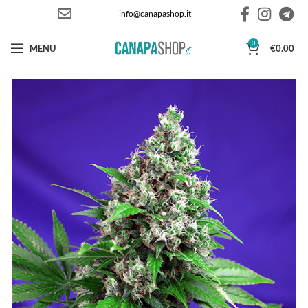
info@canapashop.it
0
MENU
€
0.00