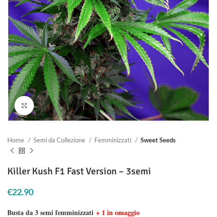
Clicca per ingrandire
Home
Semi da Collezione
Femminizzati
Sweet Seeds
Killer Kush F1 Fast Version – 3semi
€
22.90
Busta da 3 semi femminizzati
+ 1 in omaggio