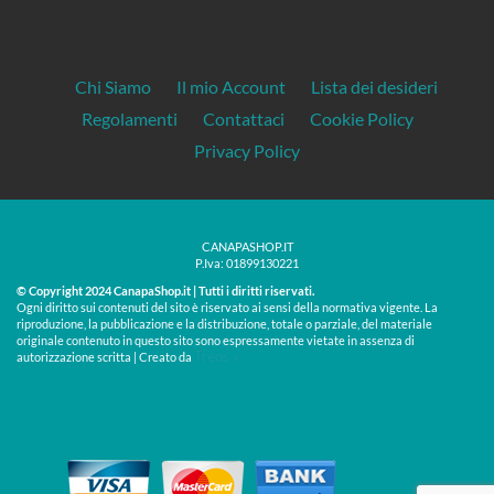
Chi Siamo
Il mio Account
Lista dei desideri
Regolamenti
Contattaci
Cookie Policy
Privacy Policy
CANAPASHOP.IT
P.Iva: 01899130221
© Copyright 2024 CanapaShop.it | Tutti i diritti riservati.
Ogni diritto sui contenuti del sito è riservato ai sensi della normativa vigente. La
riproduzione, la pubblicazione e la distribuzione, totale o parziale, del materiale
originale contenuto in questo sito sono espressamente vietate in assenza di
Treos »
autorizzazione scritta | Creato da