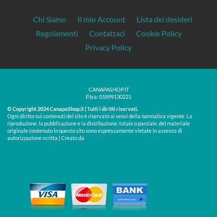
Chi Siamo
Il mio Account
Lista dei desideri
Regolamenti
Contattaci
Cookie Policy
Privacy Policy
CANAPASHOP.IT
P.Iva: 01899130221
© Copyright 2024 CanapaShop.it | Tutti i diritti riservati.
Ogni diritto sui contenuti del sito è riservato ai sensi della normativa vigente. La
riproduzione, la pubblicazione e la distribuzione, totale o parziale, del materiale
originale contenuto in questo sito sono espressamente vietate in assenza di
Treos »
autorizzazione scritta | Creato da