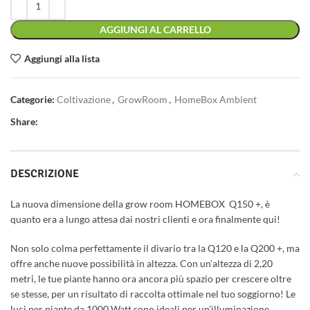
AGGIUNGI AL CARRELLO
Aggiungi alla lista
Categorie:
Coltivazione
,
GrowRoom
,
HomeBox Ambient
Share:
DESCRIZIONE
La nuova dimensione della grow room HOMEBOX Q150 +, è
quanto era a lungo attesa dai nostri clienti e ora finalmente qui!
Non solo colma perfettamente il divario tra la Q120 e la Q200 +, ma
offre anche nuove possibilità in altezza. Con un’altezza di 2,20
metri, le tue piante hanno ora ancora più spazio per crescere oltre
se stesse, per un risultato di raccolta ottimale nel tuo soggiorno! Le
luci per piante da 1000 Watt sono ideali per un’illuminazione