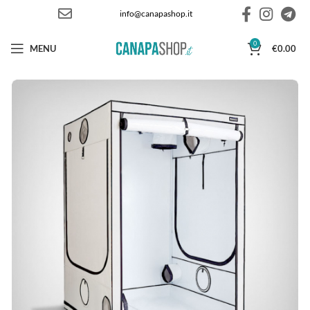
info@canapashop.it
0
MENU
€
0.00