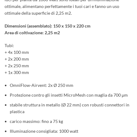
ottimale, alimentano perfettamente i tuoi cari e fanno un uso
ottimale della superficie di 2,25 m2.
Dimensioni (assemblato): 150 x 150 x 220 cm
Area di coltivazione: 2,25 m2
Tubi:
+ 4x 100 mm
+ 2x 200 mm
+ 2x 250 mm
+ 1x 300 mm
OmniFlow-Airvent: 2x Ø 250 mm
Protezione contro gli insetti MicroMesh con maglia da 700 μm
stabile struttura in metallo (Ø 22 mm) con robusti connettori in
plastica
carico massimo: fino a 75 kg
Illuminazione consigliata: 1000 watt