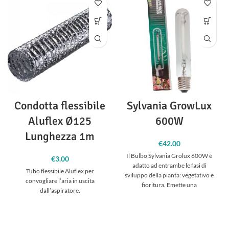
Condotta flessibile
Sylvania GrowLux
Aluflex Ø125
600W
Lunghezza 1m
€
42.00
Il Bulbo Sylvania Grolux 600W è
€
3.00
adatto ad entrambe le fasi di
Tubo flessibile Aluflex per
sviluppo della pianta: vegetativo e
convogliare l’aria in uscita
fioritura. Emette una
dall’aspiratore.