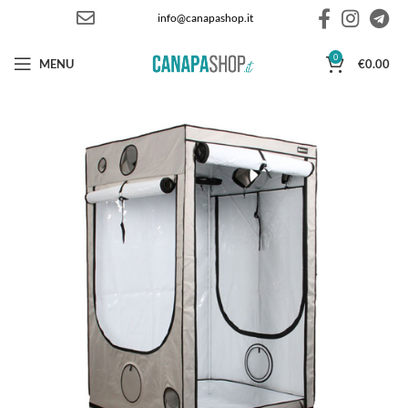
info@canapashop.it
0
MENU
€
0.00