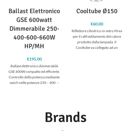
Ballast Elettronico
Cooltube Ø150
GSE 600watt
€
60.00
Dimmerabile 250-
Riflettore cilindrico in vetro Pirex
400-600-660W
per il raffreddamento del calore
prodotto dalla lampada. Il
HP/MH
Cooltube va collegato ad un
aspiratore
€
195.00
Ballast elettronico dimmerabile
GSE 600W compatto ed efficente.
Controllo della potenza mediante
swich nelle potenze 250 – 400 –
600 –
Brands