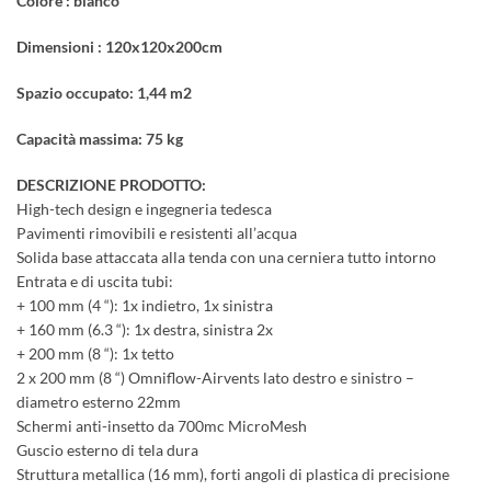
Colore : bianco
Dimensioni : 120x120x200cm
Spazio occupato: 1,44 m2
Capacità massima: 75 kg
DESCRIZIONE PRODOTTO:
High-tech design e ingegneria tedesca
Pavimenti rimovibili e resistenti all’acqua
Solida base attaccata alla tenda con una cerniera tutto intorno
Entrata e di uscita tubi:
+ 100 mm (4 “): 1x indietro, 1x sinistra
+ 160 mm (6.3 “): 1x destra, sinistra 2x
+ 200 mm (8 “): 1x tetto
2 x 200 mm (8 “) Omniflow-Airvents lato destro e sinistro –
diametro esterno 22mm
Schermi anti-insetto da 700mc MicroMesh
Guscio esterno di tela dura
Struttura metallica (16 mm), forti angoli di plastica di precisione