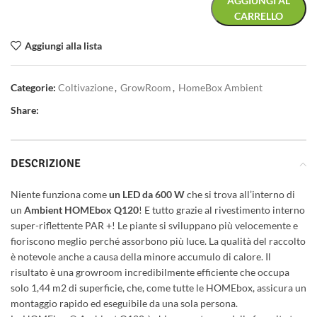
AGGIUNGI AL
CARRELLO
Aggiungi alla lista
Categorie:
Coltivazione
,
GrowRoom
,
HomeBox Ambient
Share:
DESCRIZIONE
Niente funziona come
un LED da 600 W
che si trova all’interno di
un
Ambient HOMEbox Q120
! E tutto grazie al rivestimento interno
super-riflettente PAR +! Le piante si sviluppano più velocemente e
fioriscono meglio perché assorbono più luce. La qualità del raccolto
è notevole anche a causa della minore accumulo di calore. Il
risultato è una growroom incredibilmente efficiente che occupa
solo 1,44 m2 di superficie, che, come tutte le HOMEbox, assicura un
montaggio rapido ed eseguibile da una sola persona.