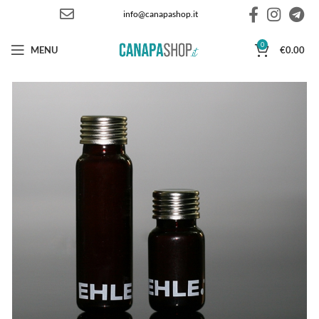
info@canapashop.it
0
MENU
€
0.00