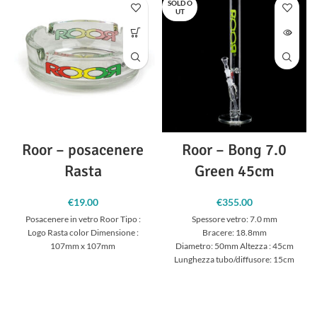
SOLD O
UT
Roor – posacenere
Roor – Bong 7.0
Rasta
Green 45cm
€
19.00
€
355.00
Posacenere in vetro Roor Tipo :
Spessore vetro: 7.0 mm
Logo Rasta color Dimensione :
Bracere: 18.8mm
107mm x 107mm
Diametro: 50mm Altezza : 45cm
Lunghezza tubo/diffusore: 15cm
circa