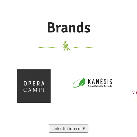
Brands
Link utili interni
▼