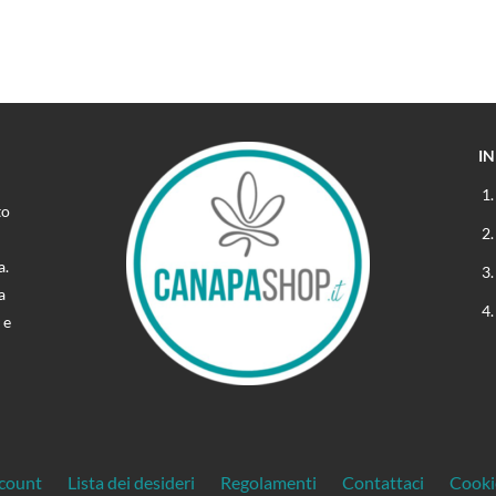
I
to
a.
a
 e
ccount
Lista dei desideri
Regolamenti
Contattaci
Cooki