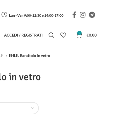
Lun - Ven 9:00-12:30 e 14:00-17:00
0
ACCEDI / REGISTRATI
€
0.00
LE
EHLE. Barattolo in vetro
o in vetro
a di prezzo: da €18.00 a €22.00