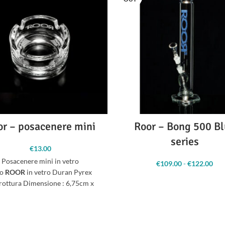
or – posacenere mini
Roor – Bong 500 B
series
€
13.00
Posacenere mini in vetro
€
109.00
-
€
122.00
Fa
go
ROOR
in vetro Duran Pyrex
pr
€1
rottura Dimensione : 6,75cm x
€
6,75cm