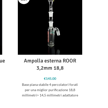
lue
Ampolla esterna ROOR
ROOR Br
3,2mm 18,8
scia di
€
145.00
ezzo: da
Base piana stabile 4 percolatori forati
Brac
09.00 a
per una miglior purificazione 18,8
122.00
millimetri> 14,5 millimetri adattatore
incluso