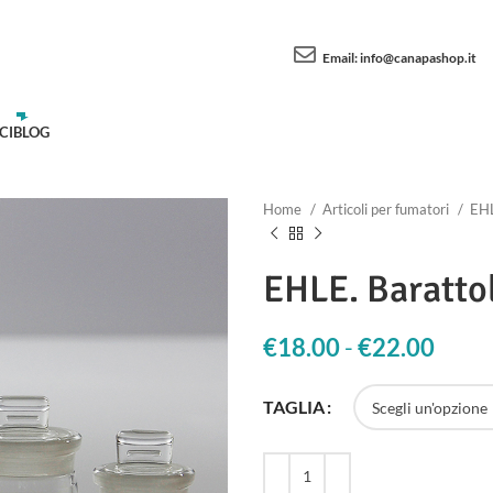
Email:
info@canapashop.it
CI
BLOG
Home
Articoli per fumatori
EH
EHLE. Barattol
€
18.00
-
€
22.00
Fasci
TAGLIA