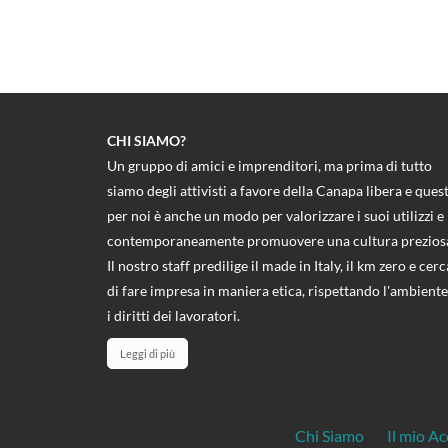
CHI SIAMO?
Un gruppo di amici e imprenditori, ma prima di tutto
siamo degli attivisti a favore della Canapa libera e ques
per noi è anche un modo per valorizzare i suoi utilizzi e
contemporaneamente promuovere una cultura prezios
Il nostro staff predilige il made in Italy, il km zero e cerc
di fare impresa in maniera etica, rispettando l'ambiente
i diritti dei lavoratori.
Leggi di più
Chi Siamo
Il mio A