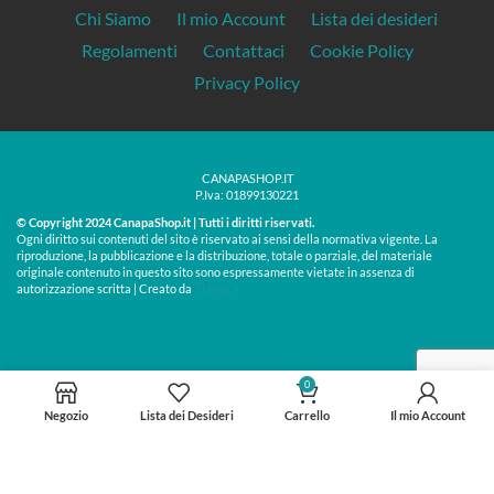
Chi Siamo
Il mio Account
Lista dei desideri
Regolamenti
Contattaci
Cookie Policy
Privacy Policy
CANAPASHOP.IT
P.Iva: 01899130221
© Copyright 2024 CanapaShop.it | Tutti i diritti riservati.
Ogni diritto sui contenuti del sito è riservato ai sensi della normativa vigente. La
riproduzione, la pubblicazione e la distribuzione, totale o parziale, del materiale
originale contenuto in questo sito sono espressamente vietate in assenza di
Treos »
autorizzazione scritta | Creato da
0
Negozio
Lista dei Desideri
Carrello
Il mio Account