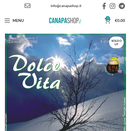
info@canapashop.it
0
MENU
€
0.00
SOLD O
UT