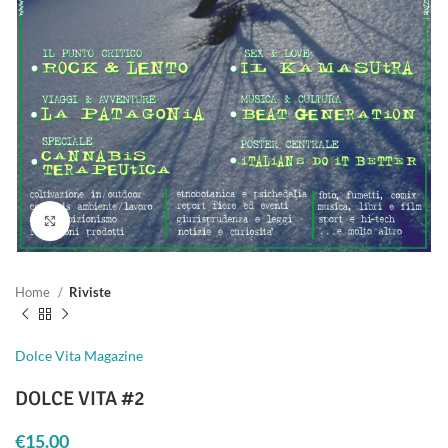
Clicca per ingrandire
Home
Riviste
Dolce Vita Magazine
DOLCE VITA #2
€
15.00