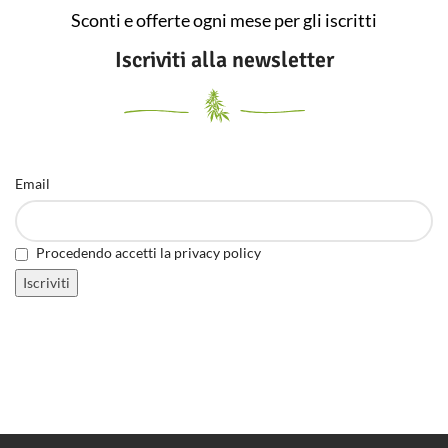
tensioattivo né fluoruro aggiunto.
Sconti e offerte ogni mese per gli iscritti
cod. D002
Iscriviti alla newsletter
Email
Procedendo accetti la privacy policy