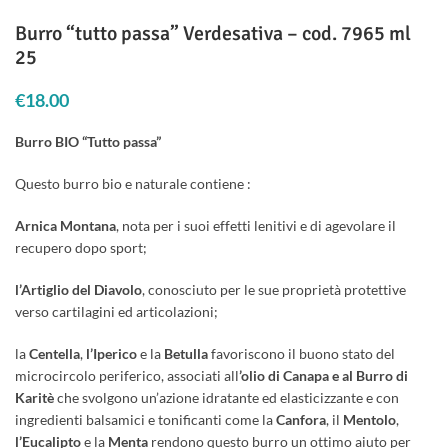
Burro “tutto passa” Verdesativa – cod. 7965 ml
25
€
18.00
Burro BIO “Tutto passa”
Questo burro bio e naturale contiene :
Arnica Montana
, nota per i suoi effetti lenitivi e di agevolare il
recupero dopo sport;
l’Artiglio del Diavolo
, conosciuto per le sue proprietà protettive
verso cartilagini ed articolazioni;
la
Centella
,
l’Iperico
e la
Betulla
favoriscono il buono stato del
microcircolo periferico, associati all
’olio di Canapa e al Burro di
Karitè
che svolgono un’azione idratante ed elasticizzante e con
ingredienti balsamici e tonificanti come la
Canfora
, il
Mentolo
,
l’Eucalipto
e la
Menta
rendono questo burro un ottimo aiuto per