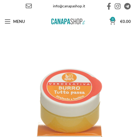
info@canapashop.it
0
MENU
€
0.00