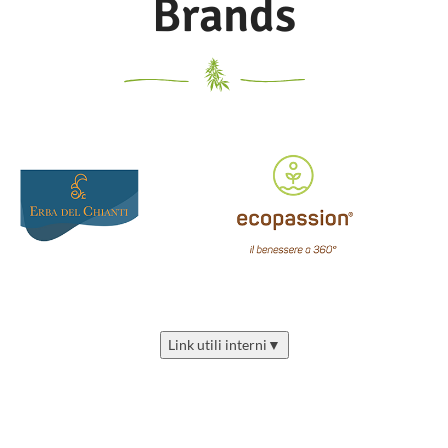
Brands
respiratorie,
svolgendo un effetto
come l’olio di menta, eucalipto e
decongestionante ed antisettico
mentolo, questo dentifricio è
che dona sollievo immediato. I
l
utilizzabile anche durante i
Burro di Karitè, l’olio di Canapa e
trattamenti omeopatici. Grazie
l’olio di Crusca di Riso sono invece
all’effetto leggermente abrasivo di
idratanti, lenitivi e protettivi dagli
minerali naturali, rimuove
agenti esterni.
Utilizzo topico,
delicatamente placca e batteri
assorbito dalla cute in pochissimi
anche da denti molto sensibili,
minuti, genera una piacevole
prevenendo carie, parodontite e la
sensazione di fresco.
formazione di tartaro. Gli estratti
Preferibilmente utilizzare dopo il
di chiodi di garofano, liquirizia e
primo anno di età. 25 grammi
neem rinforzano e proteggono la
Cod.2132
naturale flora della bocca. L’
acacia, la barleria e la giuggiola
desensibilizzano e calmano
efficacemente gengive sensibili ed
inclini all’irritazione; la cannella di
Ceylon così come gli oli di timo e
Link utili interni
▼
anice rinfrescano l’alito e donano
al dentifricio il suo sapore
gradevole. Se ne consiglia l’uso
quotidiano Ottimo anche per i
bambini Non contiene alcun