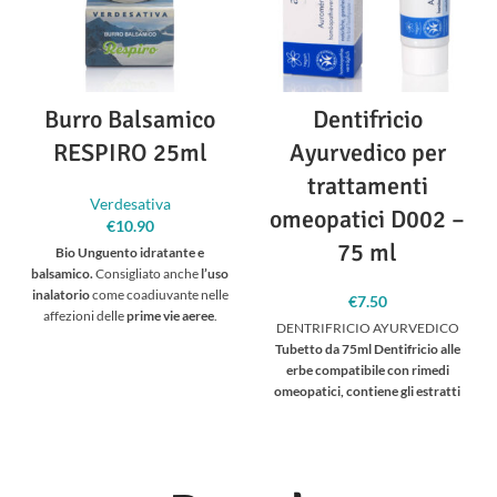
Burro Balsamico
Dentifricio
RESPIRO 25ml
Ayurvedico per
trattamenti
Verdesativa
omeopatici D002 –
€
10.90
75 ml
Bio Unguento idratante e
balsamico.
Consigliato anche
l’uso
inalatorio
come coadiuvante nelle
€
7.50
affezioni delle
prime vie aeree
.
DENTRIFRICIO AYURVEDICO
Ricco di
oli essenziali tonificanti e
Tubetto da 75ml
Dentifricio alle
fluidificanti molto utili in caso di
erbe compatibile con rimedi
malattie da raffreddamento e
omeopatici, contiene gli estratti
sindromi influenzali.
La
Canfora, il
ayurvedici di 24 erbe.
Questo
Mentolo, l’Eucalipto e la Menta,
prodotto rende i denti
dalle note proprietà balsamiche,
perfettamente sani e dona un
fluidificanti ed espettoranti
senso di freschezza a lunga durata.
aiutano a liberare le alte vie
Grazie all’assenza di ingredienti