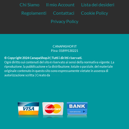
Chi Siamo
Il mio Account
Lista dei desideri
Regolamenti
Contattaci
Cookie Policy
Privacy Policy
CANAPASHOP.IT
P.Iva: 01899130221
© Copyright 2024 CanapaShop.it | Tutti i diritti riservati.
Ogni diritto sui contenuti del sito è riservato ai sensi della normativa vigente. La
riproduzione, la pubblicazione e la distribuzione, totale o parziale, del materiale
originale contenuto in questo sito sono espressamente vietate in assenza di
Treos »
autorizzazione scritta | Creato da