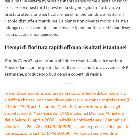
dal clima; le varietà hybride cannabis dense come questa possono
crescere in quasi tutti i paesi nella stagione giusta. Tuttavia, va
prestata attenzione particolare nei climi più umidi, per evitare il
rischio di muffe e marciume. La pianta non diventa molto alta, né si
allunga eccessivamente, come invece fanno molte varietà olandese;
resta piccola e maneggevole.
I tempi di fioritura rapidi offrono risultati istantanei
BubbleGum XL
ha un aroma più dolce rispetto alle altre varietà
Amsterdam, con un gusto dolce, di terra. La fioritura avviene a
8-9
settimane
, producendo bud densi e coperti di resina.
I semi di canapa sono esclusi dalla nozione legale di Cannabis, cio
significa che essi non sono da considerarsi sostanza stupefacente (L.
412 del 1974, art. 1, comma 1, lett. B; Convenzione unica sugli
stupefacenti di New York del 1961 e tabella I Decreto Ministero
della Salute 11 aprile 2006). In Italia la coltivazione di Cannabis è
vietata (art. 28 e 73 del DPR 309/90) se non in possesso di apposita
autorizzazione (art. 17 DPR 309/90). Pertanto i semi venduti