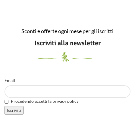
abbondanti, allora la Mazar è la
scelta perfetta. Aggiungendo
una piccola parte di genetiche
Skunk diventa uno degli ibridi a
dominanza Indica più potenti
che possiate trovare.
Sconti e offerte ogni mese per gli iscritti
Iscriviti alla newsletter
Email
Procedendo accetti la privacy policy