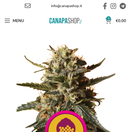
info@canapashop.it
0
MENU
€
0.00