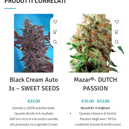
PRODOTTI CORRELATI
Black Cream Auto
Mazar®- DUTCH
3s – SWEET SEEDS
PASSION
€
22.00
€
35.00
-
€
53.00
Fascia
di
Genetica 100% autofiorente.
Skunk#1 X Afghani
prezzo:
Questo ibrido è il risultato
Questo classico di Dutch
da
dell’incrocio tra la nostra varietà
Passion degli anni '90 ha
€35.00 a
più premiata, la originale Cream
costituito la base di molti nuovi
€53.00