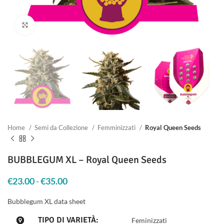
Clicca per ingrandire
Home
Semi da Collezione
Femminizzati
Royal Queen Seeds
BUBBLEGUM XL – Royal Queen Seeds
€
23.00
-
€
35.00
Fascia di prezzo: da €23.00 a €35.00
Bubblegum XL data sheet
TIPO DI VARIETÀ:
Feminizzati