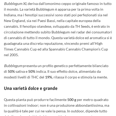
Bubblegum XL
deriva dall’omonimo ceppo originale famoso in tutto
il mondo. La varietà Bubblegum è apparsa per la prima volta in
Indiana, ma i fenotipi successivi sono stati poi perfezionati sia nel
New England, sia nei Paesi Bassi, nella capitale europea della
cannabis. Il fenotipo olandese, sviluppato da TH Seeds, è entrato in
circolazione mettendo subito Bubblegum nel radar dei consumatori
di cannabis di tutto il mondo. Questa varietà dolce ed aromatica si è
guadagnata una discreta reputazione, vincendo premi all’High
Times Cannabis Cup ed alla Spannabis Cannabis Champion’s Cup
nel 2005.
Bubblegum
presenta un profilo genetico perfettamente bilanciato
di
50%
sativa e
50%
indica. Il suo effetto dolce, alimentato da
modesti livelli di THC del
19%
, rilassa il corpo e stimola la mente.
Una varietà dolce e grande
Questa pianta può produrre facilmente
500 g
per metro quadrato
in coltivazioni indoor; non è una produzione abbondantissima, ma
la qualità è tale per cui ne vale la pensa. In outdoor, dipende tutto