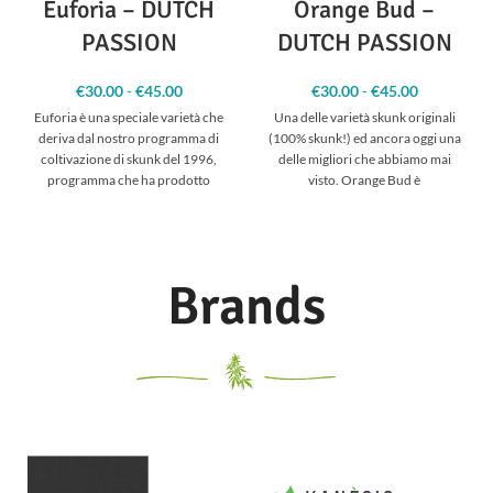
Euforia – DUTCH
Orange Bud –
PASSION
DUTCH PASSION
€
30.00
-
€
45.00
Fascia
€
30.00
-
€
45.00
Fascia
di
di
Euforia è una speciale varietà che
Una delle varietà skunk originali
prezzo:
prezzo:
deriva dal nostro programma di
(100% skunk!) ed ancora oggi una
da
da
coltivazione di skunk del 1996,
delle migliori che abbiamo mai
€30.00 a
€30.00 a
programma che ha prodotto
visto. Orange Bud è
€45.00
€45.00
Brands