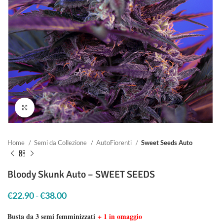
Clicca per ingrandire
Home
Semi da Collezione
AutoFiorenti
Sweet Seeds Auto
Bloody Skunk Auto – SWEET SEEDS
€
22.90
-
€
38.00
Fascia di prezzo: da €22.90 a €38.00
Busta da 3 semi femminizzati
+ 1 in omaggio