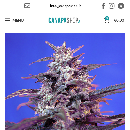
info@canapashop.it
0
MENU
€
0.00