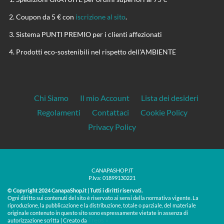
Coupon da 5 € con
iscrizione al sito
.
Sistema PUNTI PREMIO per i clienti affezionati
Prodotti eco-sostenibili nel rispetto dell'AMBIENTE
Chi Siamo
Il mio Account
Lista dei desideri
Regolamenti
Contattaci
Cookie Policy
Privacy Policy
CANAPASHOP.IT
P.Iva: 01899130221
© Copyright 2024 CanapaShop.it | Tutti i diritti riservati.
Ogni diritto sui contenuti del sito è riservato ai sensi della normativa vigente. La
riproduzione, la pubblicazione e la distribuzione, totale o parziale, del materiale
originale contenuto in questo sito sono espressamente vietate in assenza di
Treos »
autorizzazione scritta | Creato da