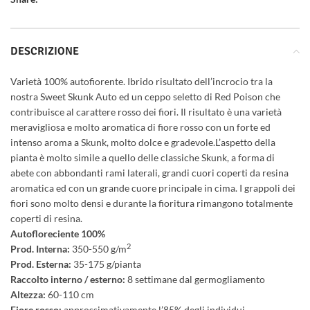
DESCRIZIONE
Varietà 100% autofiorente. Ibrido risultato dell’incrocio tra la
nostra Sweet Skunk Auto ed un ceppo seletto di Red Poison che
contribuisce al carattere rosso dei fiori. Il risultato è una varietà
meravigliosa e molto aromatica di fiore rosso con un forte ed
intenso aroma a Skunk, molto dolce e gradevole.L’aspetto della
pianta è molto simile a quello delle classiche Skunk, a forma di
abete con abbondanti rami laterali, grandi cuori coperti da resina
aromatica ed con un grande cuore principale in cima. I grappoli dei
fiori sono molto densi e durante la fioritura rimangono totalmente
coperti di resina.
Autofloreciente 100%
2
Prod. Interna:
350-550 g/m
Prod. Esterna:
35-175 g/pianta
Raccolto interno / esterno:
8 settimane dal germogliamento
Altezza:
60-110 cm
Fiore rosso:
approssimativamente l’85% degli individui