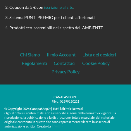
Coupon da 5 € con
iscrizione al sito
.
Sistema PUNTI PREMIO per i clienti affezionati
Prodotti eco-sostenibili nel rispetto dell'AMBIENTE
Chi Siamo
Il mio Account
Lista dei desideri
Regolamenti
Contattaci
Cookie Policy
Privacy Policy
CANAPASHOP.IT
P.Iva: 01899130221
© Copyright 2024 CanapaShop.it | Tutti i diritti riservati.
Ogni diritto sui contenuti del sito è riservato ai sensi della normativa vigente. La
riproduzione, la pubblicazione e la distribuzione, totale o parziale, del materiale
originale contenuto in questo sito sono espressamente vietate in assenza di
Treos »
autorizzazione scritta | Creato da