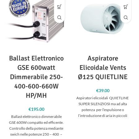
purezza del risultato finale.
Beat &
purezza del risultato finale.
Beat &
Sift disponibile in 3 misure diverse
,
Sift disponibile in 3 misure diverse
,
setaccio da 160-190-220 micron:
setaccio da 160-190-220 micron:
160 micron
160 micron
190 micron
190 micron
220 micron
220 micron
Ballast Elettronico
Aspiratore
GSE 600watt
Elicoidale Vents
Dimmerabile 250-
Ø125 QUIETLINE
400-600-660W
€
39.00
HP/MH
Aspiratori elicoidali QUIETLINE
SUPER SILENZIOSI ma ad alta
€
195.00
potenza per l’espulsione o
l’introduzione di aria in piccoli
Ballast elettronico dimmerabile
ambienti di coltivazione.
GSE 600W compatto ed efficente.
Controllo della potenza mediante
swich nelle potenze 250 – 400 –