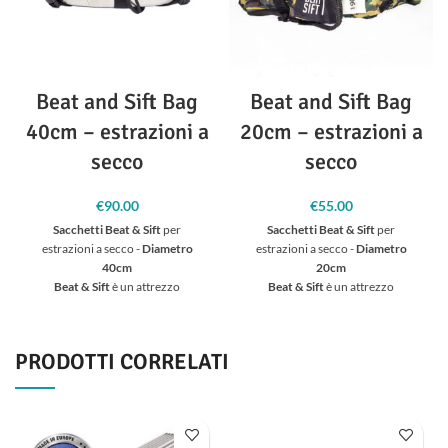
Beat and Sift Bag
Beat and Sift Bag
40cm – estrazioni a
20cm – estrazioni a
secco
secco
€
90.00
€
55.00
Sacchetti Beat & Sift
per
Sacchetti Beat & Sift
per
estrazioni a secco -
Diametro
estrazioni a secco -
Diametro
40cm
20cm
Beat & Sift
è un attrezzo
Beat & Sift
è un attrezzo
professionale pensato per
professionale pensato per
eseguire estrazioni a secco tipo 00
eseguire estrazioni a secco tipo 00
di altissima qualità in soli 5 minuti.
di altissima qualità in soli 5 minuti.
PRODOTTI CORRELATI
Realizzato con materiali resistenti
Realizzato con materiali resistenti
e doppie cuciture per un'alta
e doppie cuciture per un'alta
durabilità nel tempo, dispone di
durabilità nel tempo, dispone di
molteplici chiusure di sicurezza
molteplici chiusure di sicurezza
per garantire sempre la massima
per garantire sempre la massima