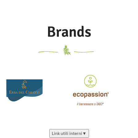
600 –
Brands
Link utili interni
▼