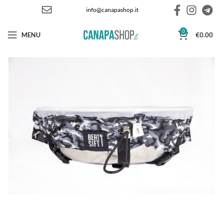
info@canapashop.it
0
MENU
€
0.00