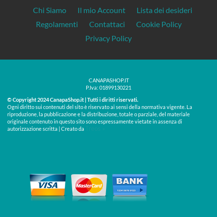
Chi Siamo
Il mio Account
Lista dei desideri
Regolamenti
Contattaci
Cookie Policy
Privacy Policy
CANAPASHOP.IT
P.Iva: 01899130221
© Copyright 2024 CanapaShop.it | Tutti i diritti riservati.
Ogni diritto sui contenuti del sito è riservato ai sensi della normativa vigente. La
riproduzione, la pubblicazione e la distribuzione, totale o parziale, del materiale
originale contenuto in questo sito sono espressamente vietate in assenza di
Treos »
autorizzazione scritta | Creato da