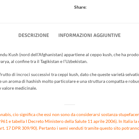
Share:
DESCRIZIONE
INFORMAZIONI AGGIUNTIVE
ndu Kush (nord dell’Afghanistan) appartiene al ceppo kush, che ha prodotto
rya, al confine tra il Tagikistan e l’Uzbekistan.
rutto di incroci successivi tra ceppi kush, dato che queste varietà selvatic
e un aroma di hashish molto particolare e una struttura compatta e robusta
e valore medicinale.
nabis, cio significa che essi non sono da considerarsi sostanza stupefacent
1 e tabella I Decreto Ministero della Salute 11 aprile 2006). In Italia la 
rt. 17 DPR 309/90). Pertanto i semi venduti tramite questo sito potranno e