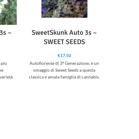
3s –
SweetSkunk Auto 3s –
Critica
SWEET SEEDS
Critical Ka
€
17.50
dall’incroc
 più
Autofiorente di 3ª Generazione, è un
Mass di Sh
ne
omaggio di Sweet Seeds a questa
varietà
classica e amata famiglia di cannabis.
Ibrido ottenuto