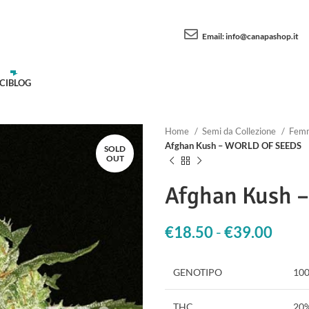
Email:
info@canapashop.it
CI
BLOG
Home
Semi da Collezione
Femm
Afghan Kush – WORLD OF SEEDS
SOLD
OUT
Afghan Kush 
€
18.50
-
€
39.00
Fasci
GENOTIPO
10
THC
20