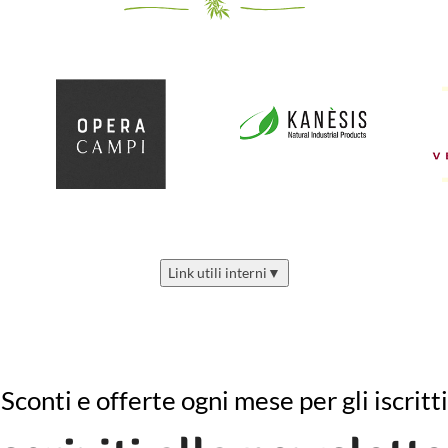
Le varietà Afghaniche (Indica
ll'Afghanistan) sono note per la
ro struttura compatta, le foglie
sse e grosse e le cime dure come
a roccia con uno spesso strato
nco di tricomi. E la nostra Mazar
non fa eccezione.
Se state cercando un Afghana
robusta con delle rese molto
bbondanti, allora la Mazar è la
elta perfetta. Aggiungendo una
Link utili interni
▼
iccola parte di genetiche Skunk
enta uno degli ibridi a dominanza
Indica più potenti che possiate
trovare.
Sconti e offerte ogni mese per gli iscritti