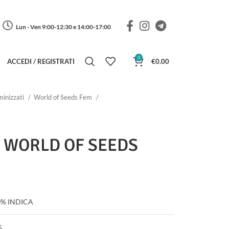
Lun - Ven 9:00-12:30 e 14:00-17:00
0
ACCEDI / REGISTRATI
€
0.00
inizzati
World of Seeds Fem
– WORLD OF SEEDS
a di prezzo: da €18.50 a €39.00
0% INDICA
%