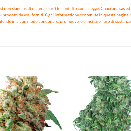
 non siano usati da terze parti in conflitto con la legge. Chacruna sas ed i
i prodotti da essi forniti. Ogni informazione contenute in questa pagina, s
nde in alcun modo condonare, promuovere o incitare l’uso di sostanze ill