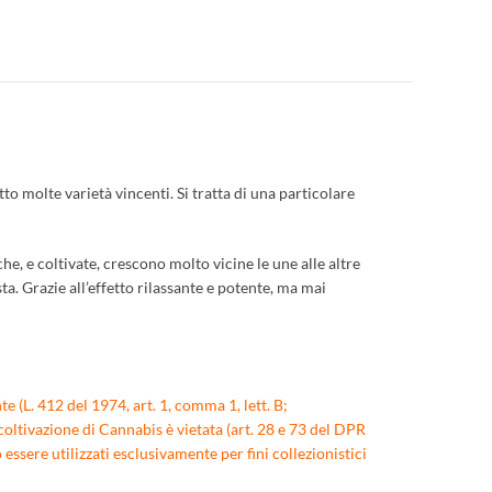
 molte varietà vincenti. Si tratta di una particolare
he, e coltivate, crescono molto vicine le une alle altre
. Grazie all’effetto rilassante e potente, ma mai
e (L. 412 del 1974, art. 1, comma 1, lett. B;
coltivazione di Cannabis è vietata (art. 28 e 73 del DPR
ssere utilizzati esclusivamente per fini collezionistici