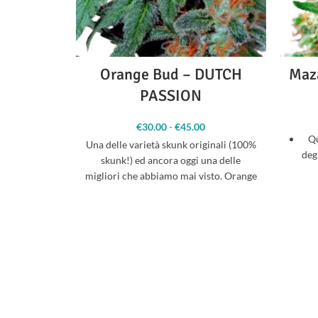
Orange Bud – DUTCH
Maz
PASSION
€
30.00
-
€
45.00
Fascia di
Qu
prezzo: da
Una delle varietà skunk originali (100%
€30.00 a
deg
skunk!) ed ancora oggi una delle
€45.00
m
migliori che abbiamo mai visto. Orange
I
Bud è
col
dom
Si 
dal
al