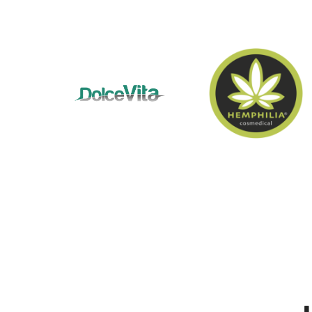
de
lo
spe
l
bia
a
sc
p
div