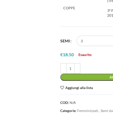
(T
COPPE
3º
20
SEMI
€
18.50
Esaurito
A
Aggiungi alla lista
COD:
N/A
Categorie:
Femminizzati
,
Semi da