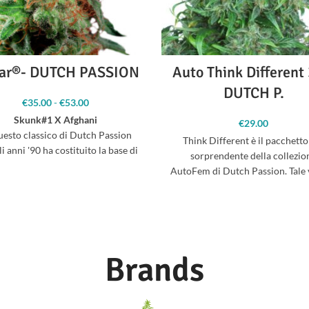
ar®- DUTCH PASSION
Auto Think Different 
DUTCH P.
€
35.00
-
€
53.00
Fascia di
prezzo: da
Skunk#1 X Afghani
€
29.00
€35.00 a
esto classico di Dutch Passion
€53.00
Think Different è il pacchetto
li anni '90 ha costituito la base di
sorprendente della collezio
olti nuovi ibridi. Si tratta di un
AutoFem di Dutch Passion. Tale 
ndica forte e robusta, facile da
si è subito affermata per
coltivare, adatta a qualsiasi
tivatore e metodo di coltivazione
La Mazar è un potente ibrido a
inanza Indica di origine afgana.
Brands
tratta di una varietà Kush classica
le cime compatte e abbondanti di
tissima qualità con un aroma di
hashish pungente e terroso