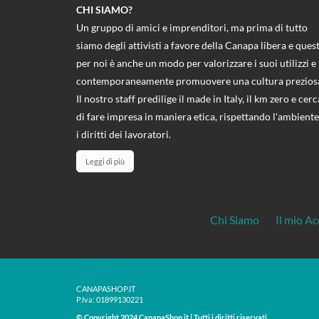
CHI SIAMO?
Un gruppo di amici e imprenditori, ma prima di tutto
siamo degli attivisti a favore della Canapa libera e ques
per noi è anche un modo per valorizzare i suoi utilizzi e
contemporaneamente promuovere una cultura prezios
Il nostro staff predilige il made in Italy, il km zero e cerc
di fare impresa in maniera etica, rispettando l'ambiente
i diritti dei lavoratori.
Leggi di più
Chi Siamo
Il mio A
CANAPASHOP.IT
P.Iva: 01899130221
© Copyright 2024 CanapaShop.it | Tutti i diritti riservati.