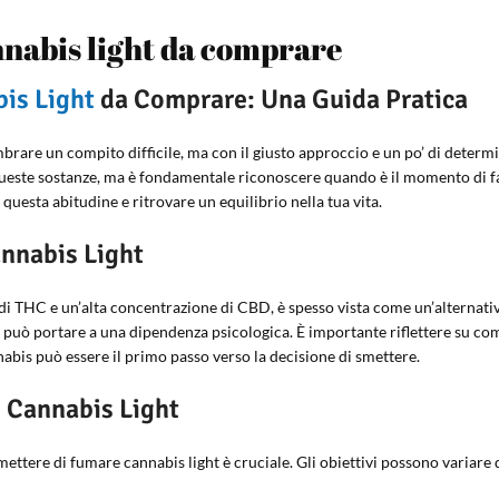
nnabis light da comprare
is Light
da Comprare: Una Guida Pratica
are un compito difficile, ma con il giusto approccio e un po’ di determi
 queste sostanze, ma è fondamentale riconoscere quando è il momento di 
da questa abitudine e ritrovare un equilibrio nella tua vita.
nnabis Light
di THC e un’alta concentrazione di CBD, è spesso vista come un’alternativa
può portare a una dipendenza psicologica. È importante riflettere su come
bis può essere il primo passo verso la decisione di smettere.
e Cannabis Light
mettere di fumare cannabis light è cruciale. Gli obiettivi possono variare d