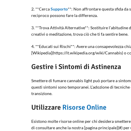
2. **Cerca
Supporto
**: Non affrontare questa sfida da s
reciproco possono fare la differenza.
3. **Trova Attività Alternative**: Sostituire l’abitudine 
creativi o meditazione, trova ciò che ti fa sentire bene.
4. **Educati sui Rischi**: Avere una consapevolezza chia
[Wikipedia](https://it.wikipedia.org/wiki/Cannabis) o co
Gestire i Sintomi di Astinenza
Smettere di fumare cannabis light può portare a sintomi 
questi sintomi sono temporanei. L’adozione di tecniche 
transizione.
Utilizzare
Risorse Online
Esistono molte risorse online per chi desidera smettere
di consultare anche la nostra [pagina principale](#) per 