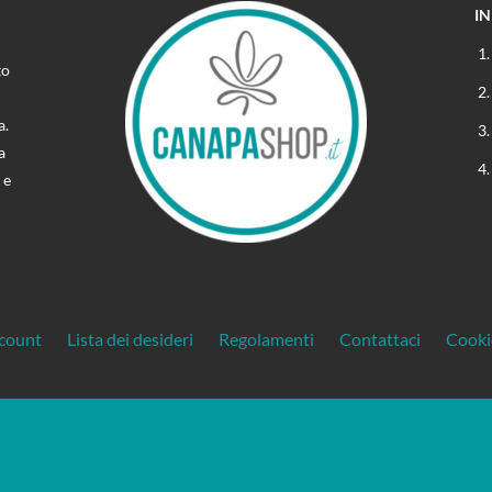
I
to
a.
a
 e
ccount
Lista dei desideri
Regolamenti
Contattaci
Cooki