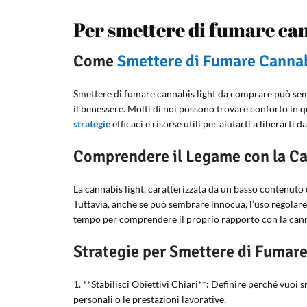
Per smettere di fumare ca
Come
Smettere di Fumare
Cannab
Smettere di fumare cannabis light da comprare può sembr
il benessere. Molti di noi possono trovare conforto in
strategie
efficaci e risorse utili per aiutarti a liberarti 
Comprendere il Legame con la Ca
La cannabis light, caratterizzata da un basso contenuto 
Tuttavia, anche se può sembrare innocua, l’uso regolare 
tempo per comprendere il proprio rapporto con la canna
Strategie per Smettere di Fumar
1. **Stabilisci Obiettivi Chiari**: Definire perché vuoi s
personali o le prestazioni lavorative.