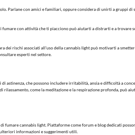
olo. Parlane con amici e familiari, oppure considera di unirti a gruppi di
di fumare con attività che ti piacciono può aiutarti a distrarti e a trovare s
ra dei rischi associati all’uso della cannabis light può motivarti a smette
nsultare esperti nel settore.
di astinenza, che possono includere irritabilità, ansia e difficoltà a conc
di rilassamento, come la meditazione e la respirazione profonda, può aiut
 di fumare cannabis light. Piattaforme come forum e blog dedicati posson
ulteriori informazioni e suggerimenti utili.