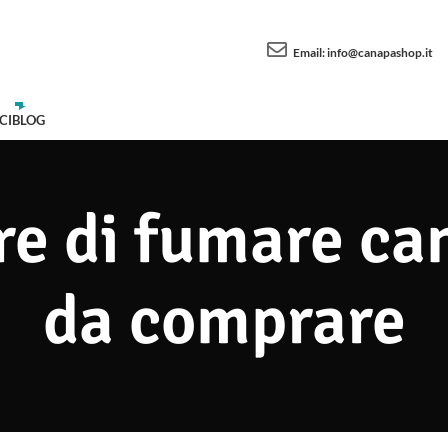
Email:
info@canapashop.it
CI
BLOG
re di fumare can
da comprare