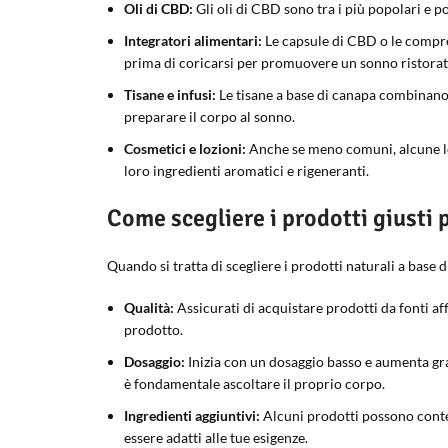
Oli di CBD:
Gli oli di CBD sono tra i più popolari e p
Integratori alimentari:
Le capsule di CBD o le compre
prima di coricarsi per promuovere un sonno ristorat
Tisane e infusi:
Le tisane a base di canapa combinano g
preparare il corpo al sonno.
Cosmetici e lozioni:
Anche se meno comuni, alcune loz
loro ingredienti aromatici e rigeneranti.
Come scegliere i prodotti giusti p
Quando si tratta di scegliere i prodotti naturali a base 
Qualità:
Assicurati di acquistare prodotti da fonti affi
prodotto.
Dosaggio:
Inizia con un dosaggio basso e aumenta gra
è fondamentale ascoltare il proprio corpo.
Ingredienti aggiuntivi:
Alcuni prodotti possono conten
essere adatti alle tue esigenze.