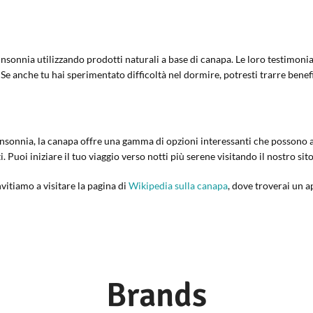
l’insonnia utilizzando prodotti naturali a base di canapa. Le loro testimon
 Se anche tu hai sperimentato difficoltà nel dormire, potresti trarre benef
insonnia, la canapa offre una gamma di opzioni interessanti che possono ai
 Puoi iniziare il tuo viaggio verso notti più serene visitando il nostro sit
nvitiamo a visitare la pagina di
Wikipedia sulla canapa
, dove troverai un a
Brands