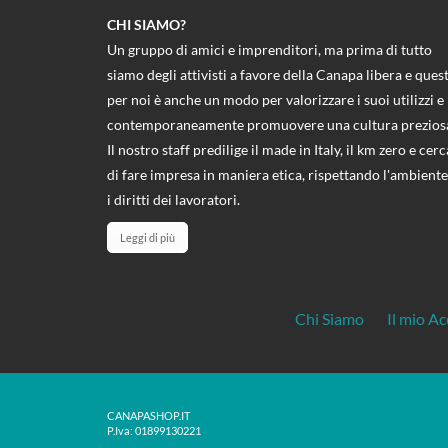
CHI SIAMO?
Un gruppo di amici e imprenditori, ma prima di tutto
siamo degli attivisti a favore della Canapa libera e ques
per noi è anche un modo per valorizzare i suoi utilizzi e
contemporaneamente promuovere una cultura prezios
Il nostro staff predilige il made in Italy, il km zero e cerc
di fare impresa in maniera etica, rispettando l'ambiente
i diritti dei lavoratori.
Leggi di più
Chi Siamo
Il mio A
CANAPASHOP.IT
P.Iva: 01899130221