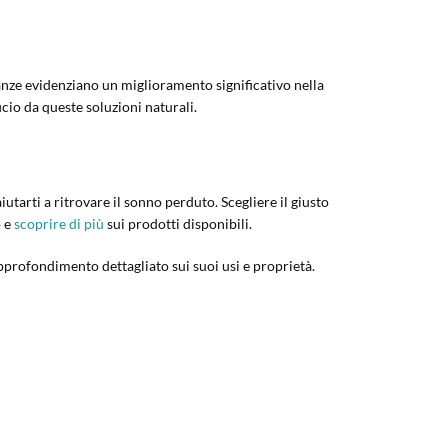
ianze evidenziano un miglioramento significativo nella
icio da queste soluzioni naturali.
utarti a ritrovare il sonno perduto. Scegliere il giusto
o e
scoprire di più
sui prodotti disponibili.
pprofondimento dettagliato sui suoi usi e proprietà.