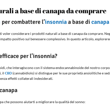
turali a base di canapa da comprare
i
per combattere l’
insonnia
a base di
canapa
sti voler considerare i prodotti naturali a base di canapa da comprare. Neg
suo impatto positivo sul benessere complessivo. In questo articolo, esplor
fficace per l’insonnia?
oidi, che interagiscono con il sistema endocannabinoide del nostro corpo
, il
CBD
(cannabidiolo) si distingue per le sue proprietà ansiolitiche e seda
nza effetti collaterali indesiderati.
i canapa
apa che possono aiutarti a migliorare la qualità del sonno: