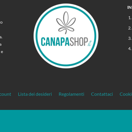
I
to
a.
a
 e
ccount
Lista dei desideri
Regolamenti
Contattaci
Cooki