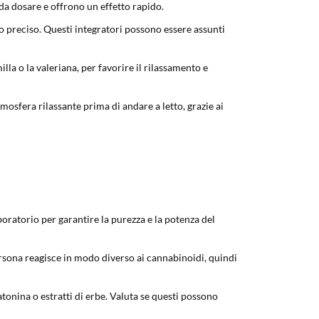
 da dosare e offrono un effetto rapido.
 preciso. Questi integratori possono essere assunti
la o la valeriana, per favorire il rilassamento e
osfera rilassante prima di andare a letto, grazie ai
laboratorio per garantire la purezza e la potenza del
rsona reagisce in modo diverso ai cannabinoidi, quindi
tonina o estratti di erbe. Valuta se questi possono