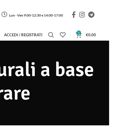
Lun - Ven 9:00-12:30 e 14:00-17:00
0
ACCEDI / REGISTRATI
€
0.00
urali a base
rare