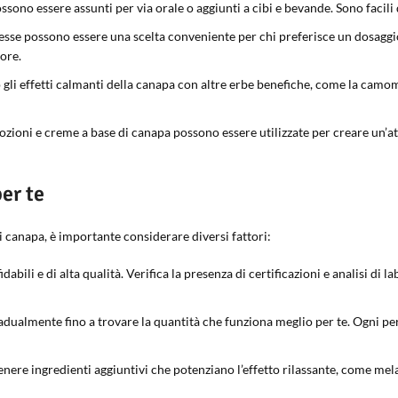
ossono essere assunti per via orale o aggiunti a cibi e bevande. Sono facili
sse possono essere una scelta conveniente per chi preferisce un dosaggio
ore.
li effetti calmanti della canapa con altre erbe benefiche, come la camomil
ioni e creme a base di canapa possono essere utilizzate per creare un’atm
er te
di canapa, è importante considerare diversi fattori:
dabili e di alta qualità. Verifica la presenza di certificazioni e analisi di 
dualmente fino a trovare la quantità che funziona meglio per te. Ogni pe
ere ingredienti aggiuntivi che potenziano l’effetto rilassante, come mela