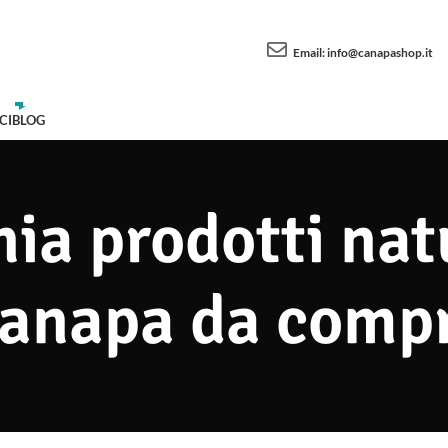
Email:
info@canapashop.it
CI
BLOG
nia prodotti nat
canapa da comp